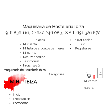
Maquinaria de Hostelería Ibiza
916 836 116,
640 246 083,
S.A.T. 691 326 870
Enlaces
Iniciar Sesión
Mi cuenta
Or
Mi lista de artículos de interés
Registrarse
Mi carrito
Realizar pedido
Testimonial
Iniciar sesión
Maquinaria de Hostelería Ibiza
Catégories
0
Mi carrito
0,00 €
Inicio
Preparacion
Cortadoras