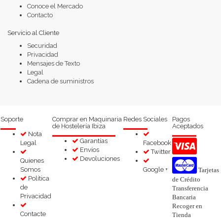
Conoce el Mercado
Contacto
Servicio al Cliente
Securidad
Privacidad
Mensajes de Texto
Legal
Cadena de suministros
Soporte
Comprar en Maquinaria
Redes Sociales
Pagos
de Hostelería Ibiza
Aceptados
Nota
Garantías
Legal
Facebook
Envíos
Twitter
Devoluciones
Quienes
Somos
Google +
Tarjetas
Política
de Crédito
de
Transferencia
Privacidad
Bancaria
Recoger en
Contacte
Tienda