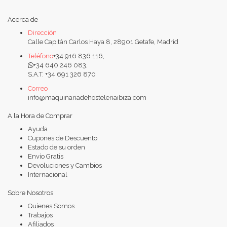
Acerca de
Dirección
Calle Capitán Carlos Haya 8, 28901 Getafe, Madrid
Teléfono
+34 916 836 116,
+34 640 246 083,
S.A.T. +34 691 326 870
Correo
info@maquinariadehosteleriaibiza.com
A la Hora de Comprar
Ayuda
Cupones de Descuento
Estado de su orden
Envío Gratis
Devoluciones y Cambios
Internacional
Sobre Nosotros
Quienes Somos
Trabajos
Afiliados