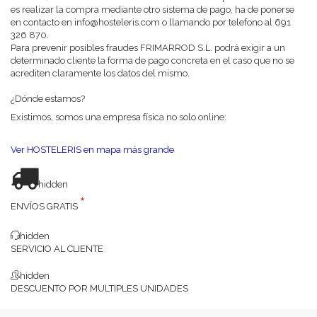
es realizar la compra mediante otro sistema de pago, ha de ponerse
en contacto en
info@hosteleris.com
o llamando por telefono al
691
326 870.
Para prevenir posibles fraudes FRIMARROD S.L. podrá exigir a un
determinado cliente la forma de pago concreta en el caso que no se
acrediten claramente los datos del mismo.
¿Dónde estamos?
Existimos, somos una empresa física no solo online:
Ver HOSTELERIS en mapa más grande
hidden
*
ENVÍOS GRATIS
hidden
SERVICIO AL CLIENTE
hidden
DESCUENTO POR MULTIPLES UNIDADES