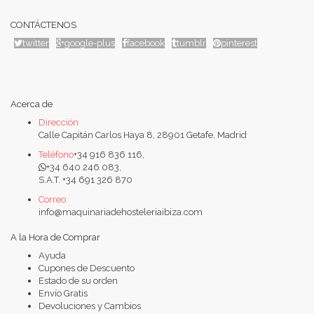
CONTÁCTENOS
twitter
google-plus
facebook
tumblr
pinterest
Acerca de
Dirección
Calle Capitán Carlos Haya 8, 28901 Getafe, Madrid
Teléfono
+34 916 836 116,
+34 640 246 083,
S.A.T. +34 691 326 870
Correo
info@maquinariadehosteleriaibiza.com
A la Hora de Comprar
Ayuda
Cupones de Descuento
Estado de su orden
Envío Gratis
Devoluciones y Cambios