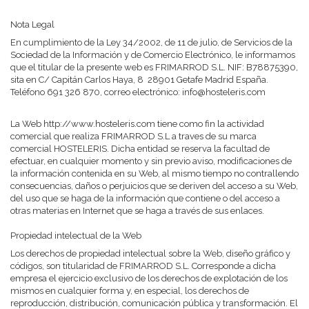
Nota Legal
En cumplimiento de la Ley 34/2002, de 11 de julio, de Servicios de la
Sociedad de la Información y de Comercio Electrónico, le informamos
que el titular de la presente web es FRIMARROD S.L. NIF: B78875390,
sita en C/ Capitán Carlos Haya, 8 28901 Getafe Madrid España.
Teléfono 691 326 870, correo electrónico: info@hosteleris.com
La Web http://www.hosteleris.com tiene como fin la actividad
comercial que realiza FRIMARROD S.L a traves de su marca
comercial HOSTELERIS. Dicha entidad se reserva la facultad de
efectuar, en cualquier momento y sin previo aviso, modificaciones de
la información contenida en su Web, al mismo tiempo no contrallendo
consecuencias, daños o perjuicios que se deriven del acceso a su Web,
del uso que se haga de la información que contiene o del acceso a
otras materias en Internet que se haga a través de sus enlaces.
Propiedad intelectual de la Web
Los derechos de propiedad intelectual sobre la Web, diseño gráfico y
códigos, son titularidad de FRIMARROD S.L. Corresponde a dicha
empresa el ejercicio exclusivo de los derechos de explotación de los
mismos en cualquier forma y, en especial, los derechos de
reproducción, distribución, comunicación pública y transformación. El