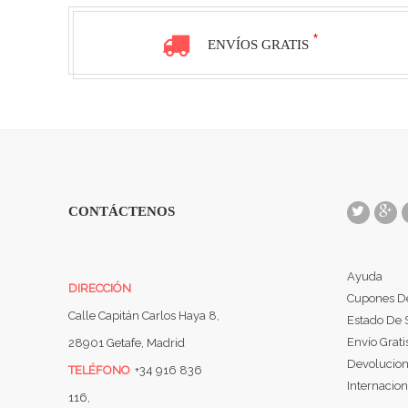
*
ENVÍOS GRATIS
CONTÁCTENOS
Ayuda
DIRECCIÓN
Cupones D
Calle Capitán Carlos Haya 8,
Estado De 
Envío Grati
28901 Getafe, Madrid
Devolucio
TELÉFONO
+34 916 836
Internacion
116,