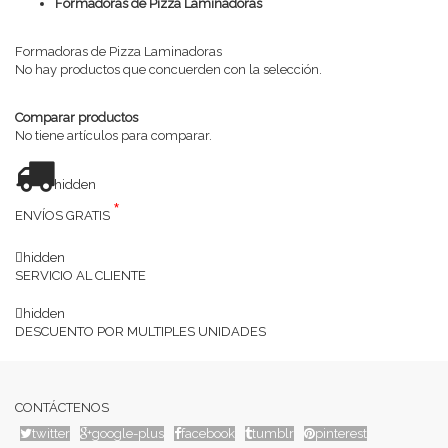
Formadoras de Pizza Laminadoras
Formadoras de Pizza Laminadoras
No hay productos que concuerden con la selección.
Comparar productos
No tiene artículos para comparar.
hidden
*
ENVÍOS GRATIS
hidden
SERVICIO AL CLIENTE
hidden
DESCUENTO POR MULTIPLES UNIDADES
CONTÁCTENOS
twitter
google-plus
facebook
tumblr
pinterest