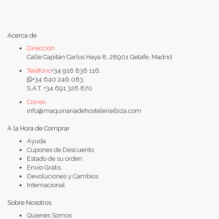
Acerca de
Dirección
Calle Capitán Carlos Haya 8, 28901 Getafe, Madrid
Teléfono
+34 916 836 116,
+34 640 246 083,
S.A.T. +34 691 326 870
Correo
info@maquinariadehosteleriaibiza.com
A la Hora de Comprar
Ayuda
Cupones de Descuento
Estado de su orden
Envío Gratis
Devoluciones y Cambios
Internacional
Sobre Nosotros
Quienes Somos