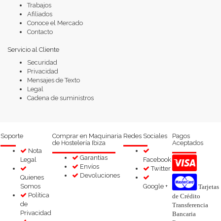
Trabajos
Afiliados
Conoce el Mercado
Contacto
Servicio al Cliente
Securidad
Privacidad
Mensajes de Texto
Legal
Cadena de suministros
Soporte
Comprar en Maquinaria
Redes Sociales
Pagos
de Hostelería Ibiza
Aceptados
Nota
Garantías
Legal
Facebook
Envíos
Twitter
Devoluciones
Quienes
Somos
Google +
Tarjetas
Política
de Crédito
de
Transferencia
Privacidad
Bancaria