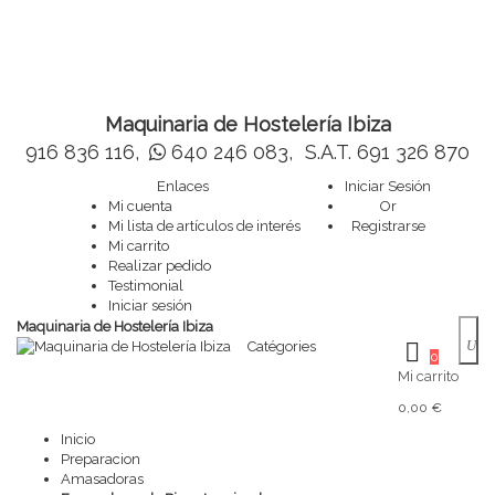
Maquinaria de Hostelería Ibiza
916 836 116,
640 246 083,
S.A.T. 691 326 870
Enlaces
Iniciar Sesión
Mi cuenta
Or
Mi lista de artículos de interés
Registrarse
Mi carrito
Realizar pedido
Testimonial
Iniciar sesión
Maquinaria de Hostelería Ibiza
Catégories
0
Mi carrito
0,00 €
Inicio
Preparacion
Amasadoras