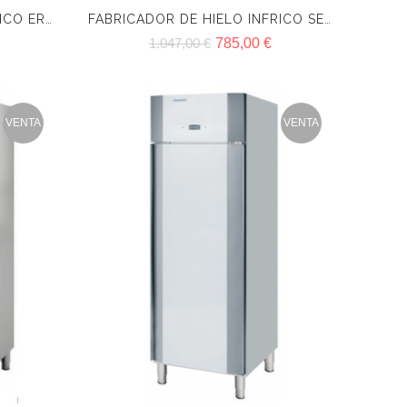
ENFRIADOR BOTELLAS INFRICO ERV PP
FABRICADOR DE HIELO INFRICO SERIE C, FHC20A/W, FHC30A/W, FHC35A/W, FHC40A/W
1.047,00 €
785,00 €
VENTA
VENTA