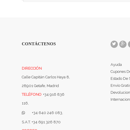
CONTÁCTENOS
Ayuda
DIRECCIÓN
Cupones D
Calle Capitán Carlos Haya 8,
Estado De 
Envío Grati
28901 Getafe, Madrid
Devolucio
TELÉFONO
+34 916 836
Internacion
116,
+34 640 246 083,
S.A.T. +34 691 326 870