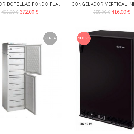
ENFRIADOR BOTELLAS FONDO PLANO INFRICO EFP700EG
496,00 €
372,00 €
555,00 €
416,00 €
VENTA
NUEVO